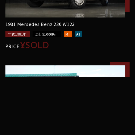
1981 Mersedes Benz 230 W123
MT
AT
年式1981年
走行51000Km
¥SOLD
PRICE