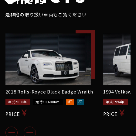
Others
是非他の取り扱い車両もご覧ください
2018 Rolls-Royce Black Badge Wraith
1994 Volksw
MT
AT
年式2018年
走行30,600Km
年式1994年
走
¥
¥
PRICE
PRICE