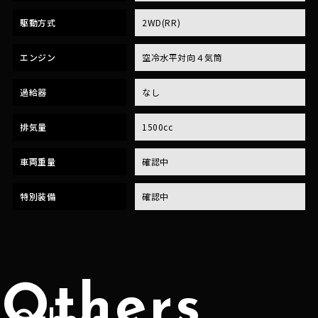
駆動方式
2WD(RR)
エンジン
空冷水平対向４気筒
過給器
なし
排気量
1500cc
車両重量
確認中
特別装備
確認中
Others