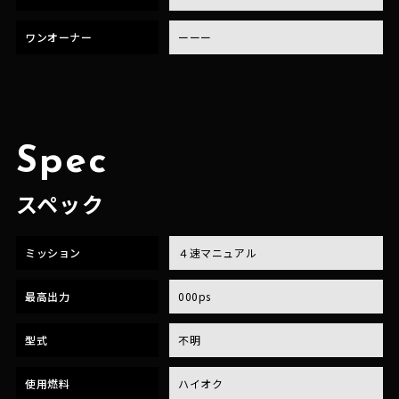
ワンオーナー
ーーー
Spec
スペック
ミッション
４速マニュアル
最高出力
000ps
型式
不明
使用燃料
ハイオク