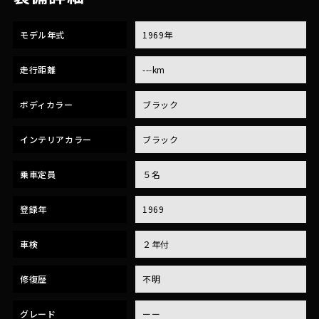
モデル年式
1969年
走行距離
---km
ボディカラー
ブラック
インテリアカラー
ブラック
乗車定員
５名
登録年
1969
車検
２年付
修復歴
不明
グレード
ーー