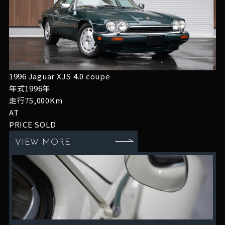
1996 Jaguar XJS 4.0 coupe
年式1996年
走行75,000Km
AT
PRICE
SOLD
VIEW MORE