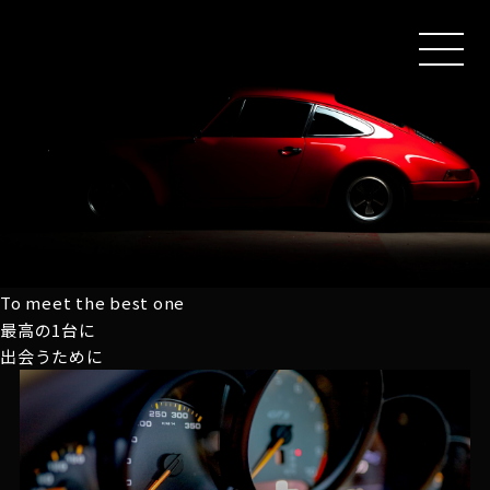
MEN
U
To meet the best one
最高の1台に
出会うために