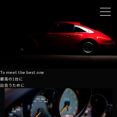
MEN
U
To meet the best one
最高の1台に
出会うために