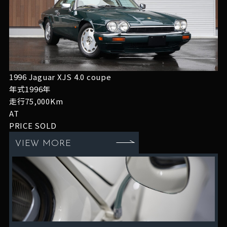
1996 Jaguar XJS 4.0 coupe
年式1996年
走行75,000Km
AT
PRICE
SOLD
VIEW MORE