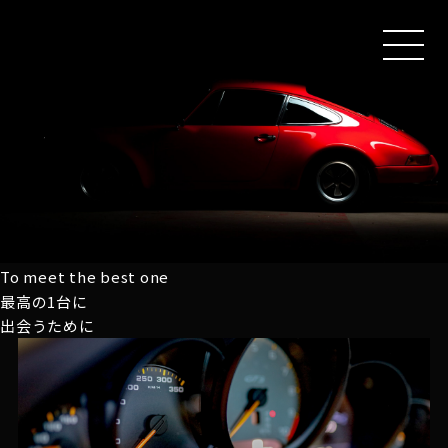
MEN
U
To meet the best one
最高の1台に
出会うために