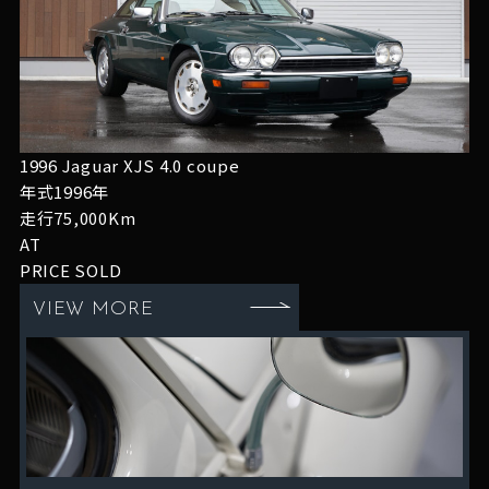
1996 Jaguar XJS 4.0 coupe
年式1996年
走行75,000Km
AT
PRICE
SOLD
VIEW MORE