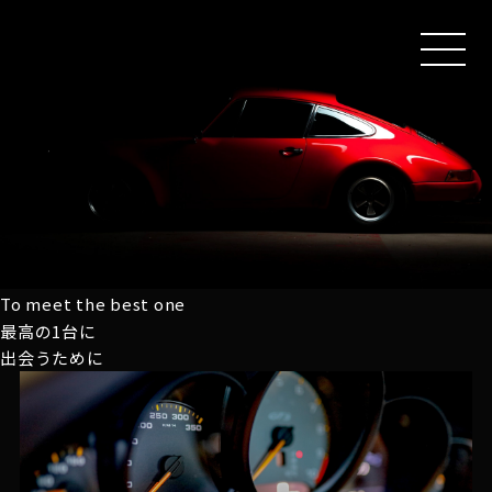
MEN
U
To meet the best one
最高の1台に
出会うために