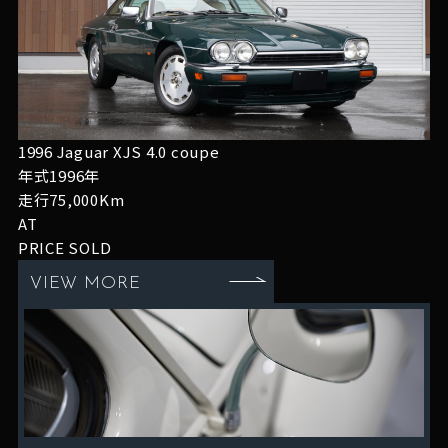
1996 Jaguar XJS 4.0 coupe
年式1996年
走行75,000Km
AT
PRICE
SOLD
VIEW MORE