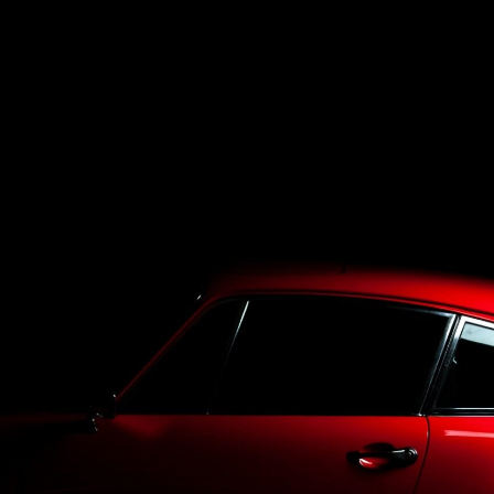
Top
LineUp
Service
Purchase
Blog