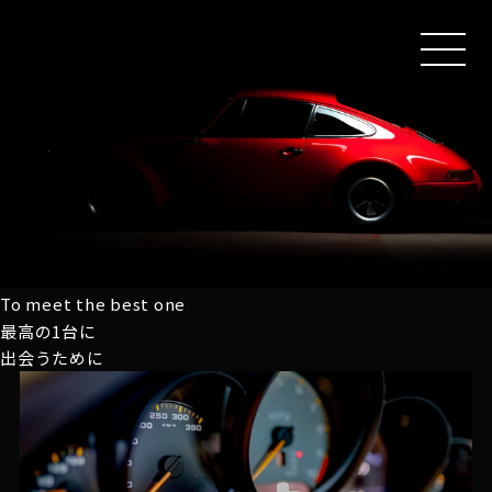
MEN
U
To meet the best one
最高の1台に
出会うために