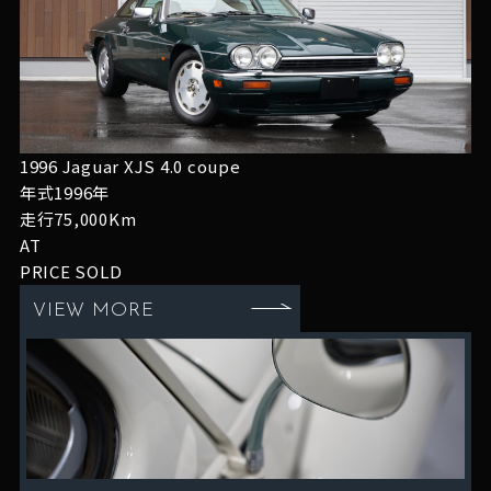
1996 Jaguar XJS 4.0 coupe
年式1996年
走行75,000Km
AT
PRICE
SOLD
VIEW MORE