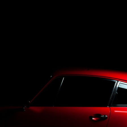
Top
LineUp
Service
Purchase
Blog