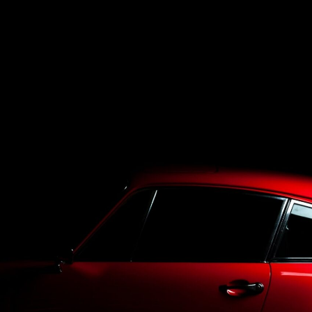
Top
LineUp
Service
Purchase
Blog