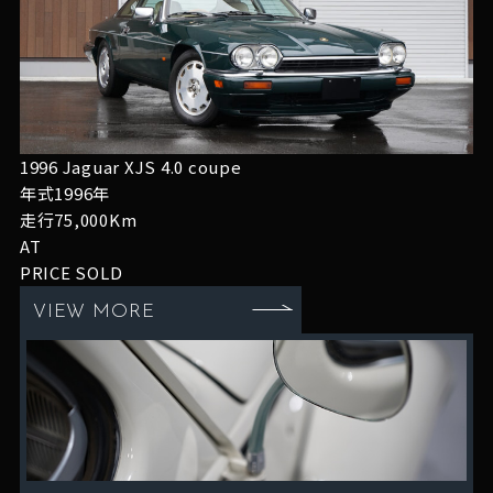
1996 Jaguar XJS 4.0 coupe
年式1996年
走行75,000Km
AT
PRICE
SOLD
VIEW MORE