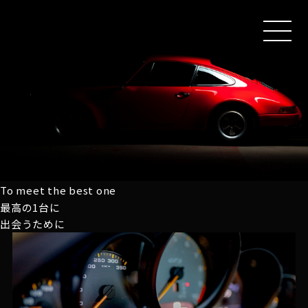
MEN
U
To meet the best one
最高の1台に
出会うために