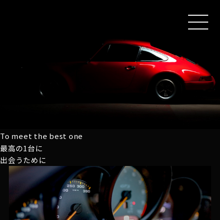
MEN
U
To meet the best one
最高の1台に
出会うために