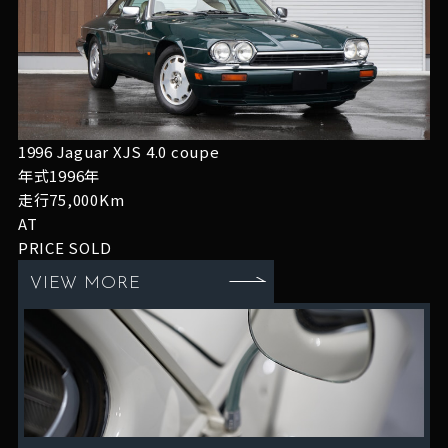
1996 Jaguar XJS 4.0 coupe
年式1996年
走行75,000Km
AT
PRICE
SOLD
VIEW MORE