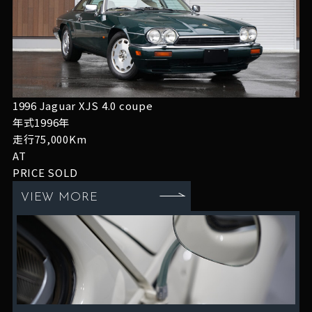
1996 Jaguar XJS 4.0 coupe
年式1996年
走行75,000Km
AT
PRICE
SOLD
VIEW MORE