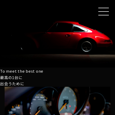
MEN
U
To meet the best one
最高の1台に
出会うために