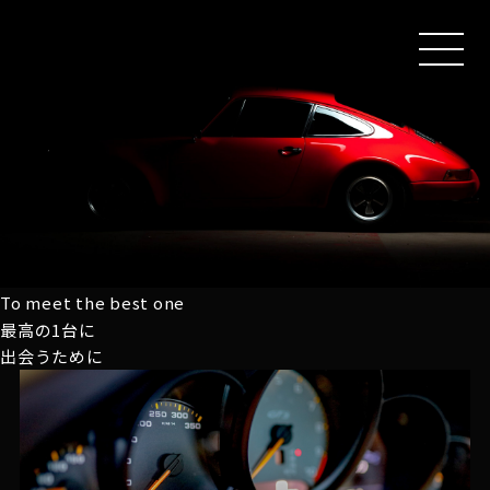
MEN
U
To meet the best one
最高の1台に
出会うために