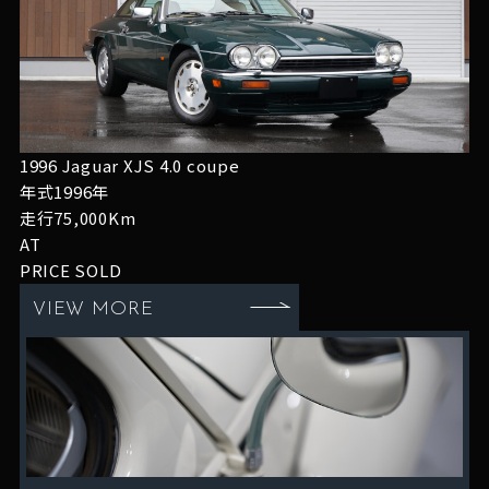
1996 Jaguar XJS 4.0 coupe
年式1996年
走行75,000Km
AT
PRICE
SOLD
VIEW MORE