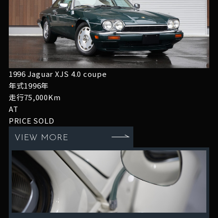
1996 Jaguar XJS 4.0 coupe
年式1996年
走行75,000Km
AT
PRICE
SOLD
VIEW MORE