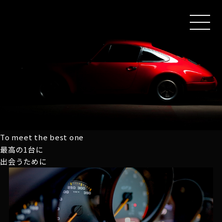
MEN
U
To meet the best one
最高の1台に
出会うために