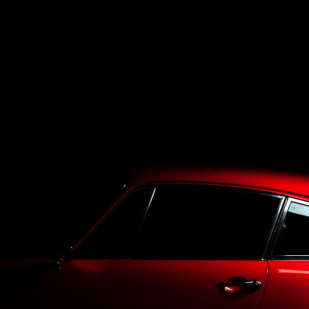
Top
LineUp
Service
Purchase
Blog