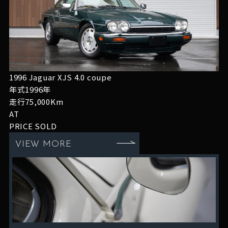
1996 Jaguar XJS 4.0 coupe
年式1996年
走行75,000Km
AT
PRICE
SOLD
VIEW MORE