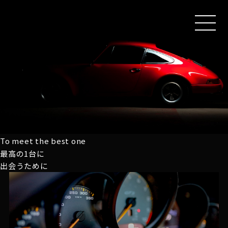
MEN
U
To meet the best one
最高の1台に
出会うために