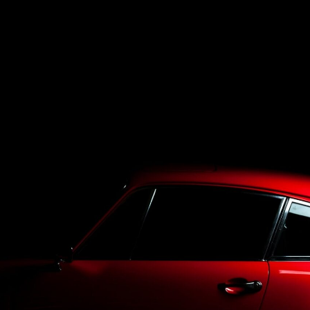
Top
LineUp
Service
Purchase
Blog