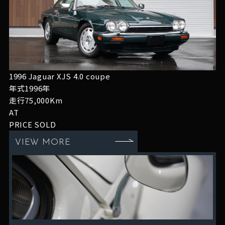
1996 Jaguar XJS 4.0 coupe
年式1996年
走行75,000Km
AT
PRICE
SOLD
VIEW MORE