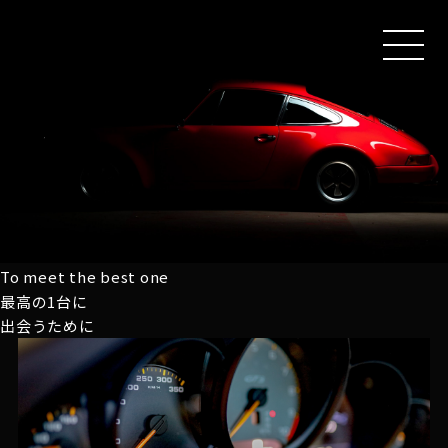
MEN
U
To meet the best one
最高の1台に
出会うために