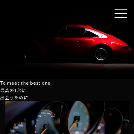
MEN
U
To meet the best one
最高の1台に
出会うために