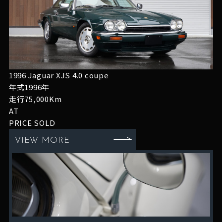
1996 Jaguar XJS 4.0 coupe
年式1996年
走行75,000Km
AT
PRICE
SOLD
VIEW MORE