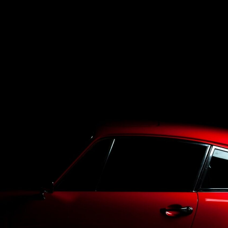
Top
LineUp
Service
Purchase
Blog