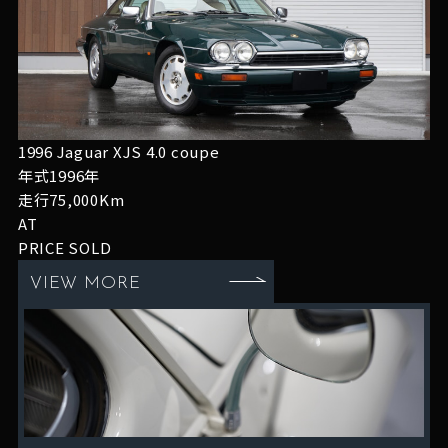
1996 Jaguar XJS 4.0 coupe
年式1996年
走行75,000Km
AT
PRICE
SOLD
VIEW MORE