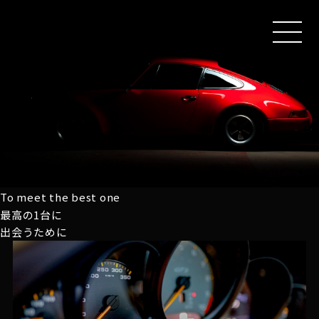
MEN
U
To meet the best one
最高の1台に
出会うために