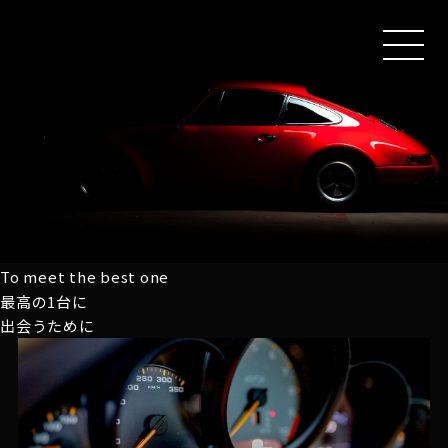
MEN
U
To meet the best one
最高の1台に
出会うために