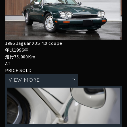
1996 Jaguar XJS 4.0 coupe
年式1996年
走行75,000Km
AT
PRICE
SOLD
VIEW MORE