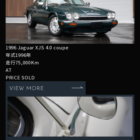
1996 Jaguar XJS 4.0 coupe
年式1996年
走行75,000Km
AT
PRICE
SOLD
VIEW MORE