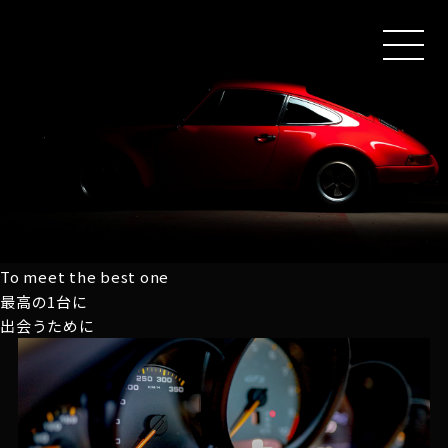
MEN
U
To meet the best one
最高の1台に
出会うために