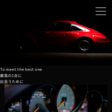
MEN
U
To meet the best one
最高の1台に
出会うために