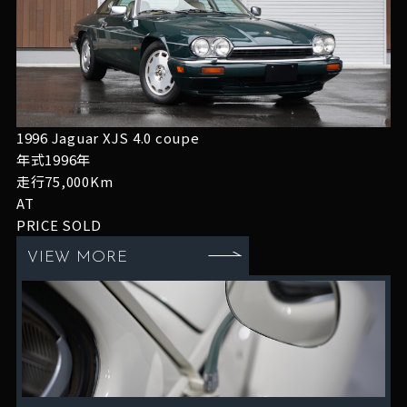
1996 Jaguar XJS 4.0 coupe
年式1996年
走行75,000Km
AT
PRICE
SOLD
VIEW MORE