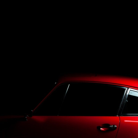
Top
LineUp
Service
Purchase
Blog