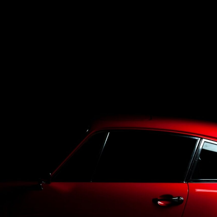
Top
LineUp
Service
Purchase
Blog