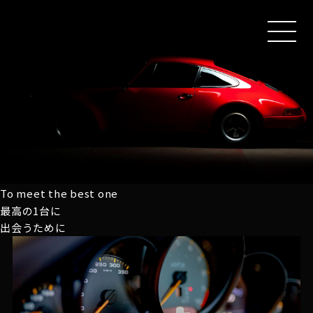
MEN
U
To meet the best one
最高の1台に
出会うために