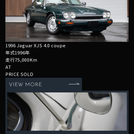
1996 Jaguar XJS 4.0 coupe
年式1996年
走行75,000Km
AT
PRICE
SOLD
VIEW MORE