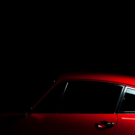
Top
LineUp
Service
Purchase
Blog