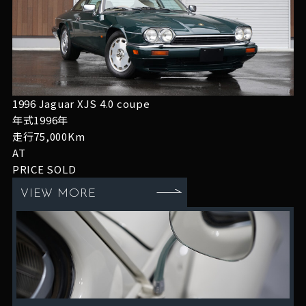
1996 Jaguar XJS 4.0 coupe
年式1996年
走行75,000Km
AT
PRICE
SOLD
VIEW MORE