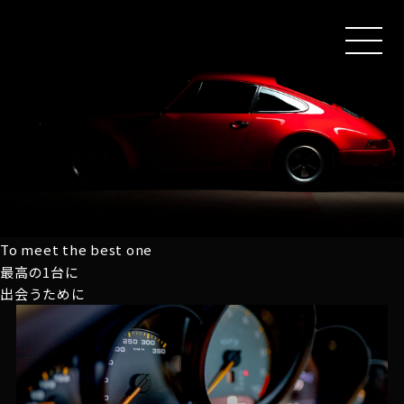
MEN
U
To meet the best one
最高の1台に
出会うために