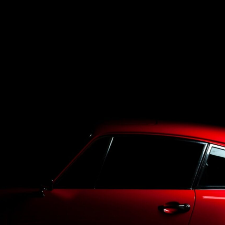
Top
LineUp
Service
Purchase
Blog