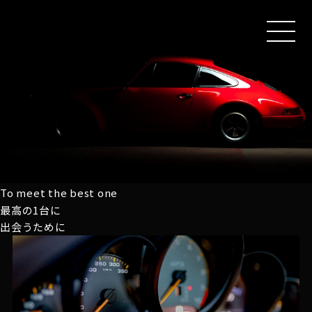
MEN
U
To meet the best one
最高の1台に
出会うために