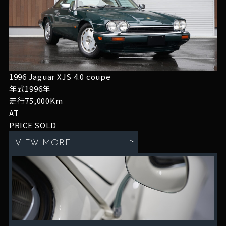
1996 Jaguar XJS 4.0 coupe
年式1996年
走行75,000Km
AT
PRICE
SOLD
VIEW MORE