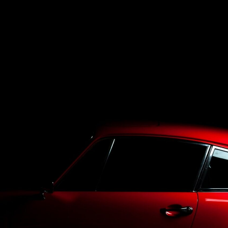
Top
LineUp
Service
Purchase
Blog