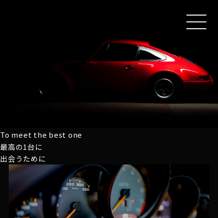
MEN
U
To meet the best one
最高の1台に
出会うために