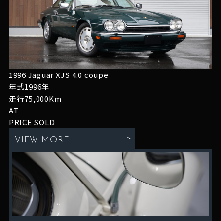
1996 Jaguar XJS 4.0 coupe
年式1996年
走行75,000Km
AT
PRICE
SOLD
VIEW MORE