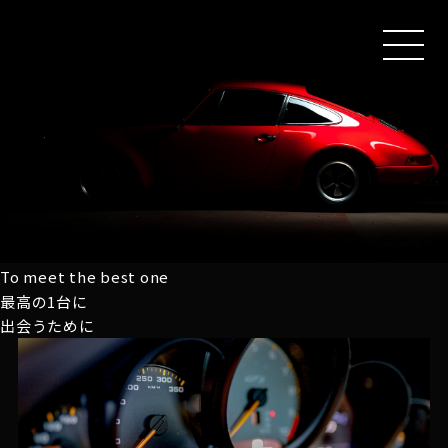
MEN
U
To meet the best one
最高の1台に
出会うために