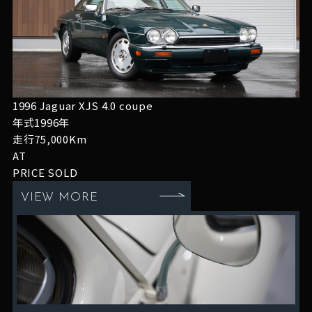
1996 Jaguar XJS 4.0 coupe
年式1996年
走行75,000Km
AT
PRICE
SOLD
VIEW MORE