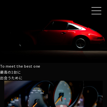
MEN
U
To meet the best one
最高の1台に
出会うために