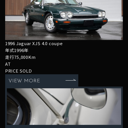
1996 Jaguar XJS 4.0 coupe
年式1996年
走行75,000Km
AT
PRICE
SOLD
VIEW MORE